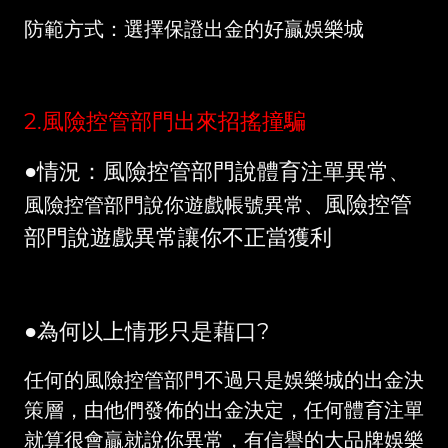
防範方式：選擇保證出金的好贏娛樂城
2.風險控管部門出來招搖撞騙
●情況：風險控管部門說體育注單異常
、
風險控管
風險控管部門說你遊戲帳號異常、
部門說遊戲異常讓你不正當獲利
●為何以上情形只是藉口?
任何的風險控管部門不過只是娛樂城的出金決
策層，由他們發佈的出金決定，任何體育注單
就算很會贏就說你異常，有信譽的大品牌娛樂