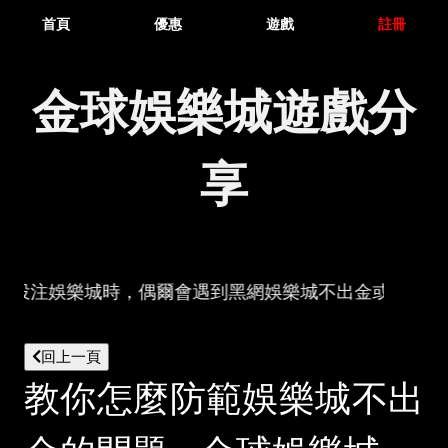
首頁
優惠
遊戲
註冊
金球娛樂城遊戲分
享
們在投注娛樂城時，偶爾會遇到黑網娛樂城不出金或是要鎖
回上一頁
教你怎麼防範娛樂城不出