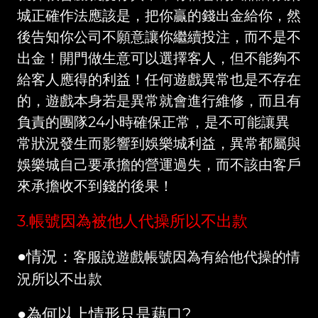
城正確作法應該是，把你贏的錢出金給你，然
後告知你公司不願意讓你繼續投注，而不是不
出金！開門做生意可以選擇客人，但不能夠不
給客人應得的利益！任何遊戲異常也是不存在
的，遊戲本身若是異常就會進行維修，而且有
負責的團隊24小時確保正常，是不可能讓異
常狀況發生而影響到娛樂城利益，異常都屬與
娛樂城自己要承擔的營運過失，而不該由客戶
來承擔收不到錢的後果！
3.帳號因為被他人代操所以不出款
●情況：
客服說遊戲帳號因為有給他代操的情
況所以不出款
●為何以上情形只是藉口?