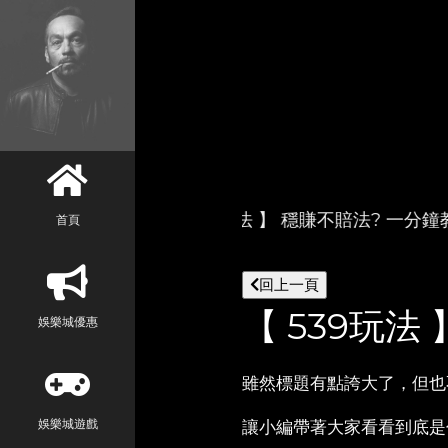
【 539玩法 】 穩賺不賠法? 一
首頁
回上一頁
【 539玩法
娛樂城優惠
雖然標題有點誇大了，但也
娛樂城遊戲
讓小編帶著大家看看到底是